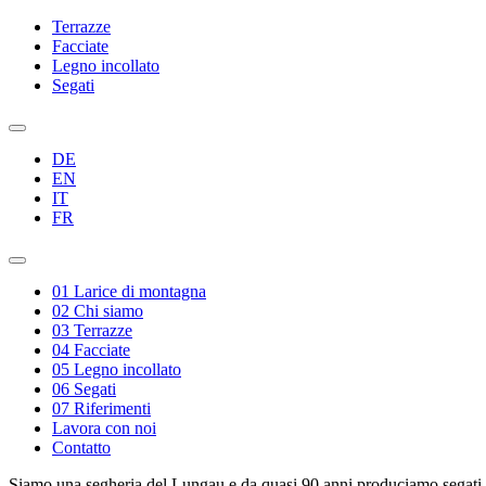
Terrazze
Facciate
Legno incollato
Segati
DE
EN
IT
FR
01
Larice di montagna
02
Chi siamo
03
Terrazze
04
Facciate
05
Legno incollato
06
Segati
07
Riferimenti
Lavora con noi
Contatto
Siamo una segheria del Lungau e da quasi 90 anni produciamo segati di 