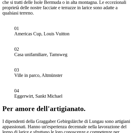
che si tratti delle Isole Bermuda o in alta montagna. Le eccezionali
proprietà delle nostre facciate e terrazze in larice sono adatte a
qualsiasi terreno.
01
Americas Cup, Louis Vuitton
02
Casa unifamiliare, Tamsweg
03
Ville in parco, Altmünster
04
Eggerwirt, Sankt Michael
Per amore dell'artigianato.
I dipendenti della Graggaber Gebirgslärche di Lungau sono artigiani
appassionati. Hanno un'esperienza decennale nella lavorazione del
legno di larice e sfruttano le loro conoscenze e competenze per