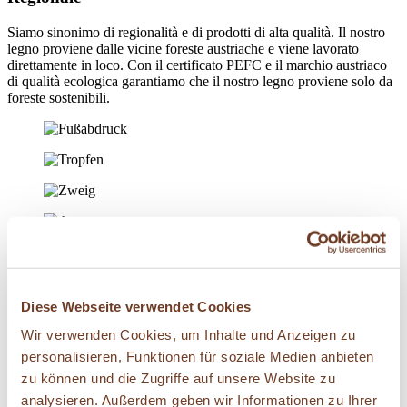
Siamo sinonimo di regionalità e di prodotti di alta qualità. Il nostro
legno proviene dalle vicine foreste austriache e viene lavorato
direttamente in loco. Con il certificato PEFC e il marchio austriaco
di qualità ecologica garantiamo che il nostro legno proviene solo da
foreste sostenibili.
Diese Webseite verwendet Cookies
Bassa formazione di scheggiature
Wir verwenden Cookies, um Inhalte und Anzeigen zu
Il larice alpino presenta una forte riduzione delle scheggiature e
personalisieren, Funktionen für soziale Medien anbieten
spaccature grazie alla lavorazione con taglio rigatino e semi-rigatino.
zu können und die Zugriffe auf unsere Website zu
Gli anelli annuali verticali escludono praticamente l’imbarcamento,
analysieren. Außerdem geben wir Informationen zu Ihrer
frequente invece in altri casi. Ne risultano meno rigonfiamenti e