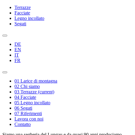
Terrazze
Facciate
Legno incollato
Segati
DE
EN
IT
FR
01
Larice di montagna
02
Chi siamo
03
Terrazze
(current)
04
Facciate
05
Legno incollato
06
Segati
07
Riferimenti
Lavora con noi
Contatto
Siamo una segheria del Lungau e da quasi 90 anni produciamo