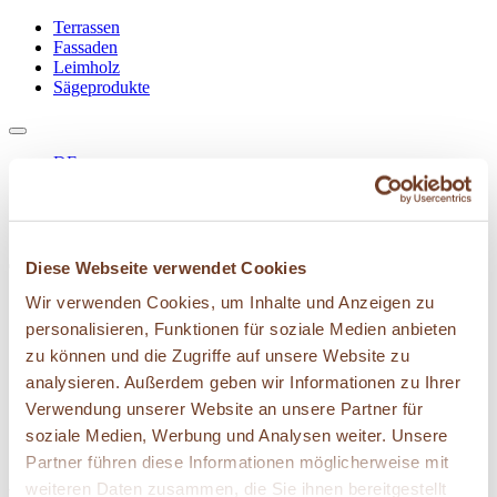
Terrassen
Fassaden
Leimholz
Sägeprodukte
DE
EN
IT
FR
Diese Webseite verwendet Cookies
01
Gebirgslärche
Wir verwenden Cookies, um Inhalte und Anzeigen zu
02
Über uns
personalisieren, Funktionen für soziale Medien anbieten
03
Terrassen
zu können und die Zugriffe auf unsere Website zu
04
Fassaden
05
Leimholz
analysieren. Außerdem geben wir Informationen zu Ihrer
06
Sägeprodukte
Verwendung unserer Website an unsere Partner für
07
Referenzen
soziale Medien, Werbung und Analysen weiter. Unsere
Jobs
Kontakt
Partner führen diese Informationen möglicherweise mit
weiteren Daten zusammen, die Sie ihnen bereitgestellt
Wir sind ein Lungauer Sägewerk und produzieren seit fast 90 Jahren