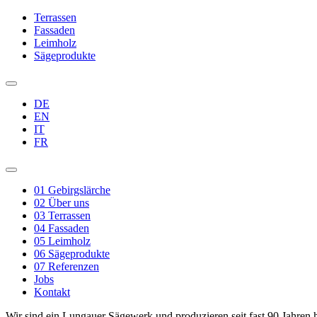
Terrassen
Fassaden
Leimholz
Sägeprodukte
DE
EN
IT
FR
01
Gebirgslärche
02
Über uns
03
Terrassen
04
Fassaden
05
Leimholz
06
Sägeprodukte
07
Referenzen
Jobs
Kontakt
Wir sind ein Lungauer Sägewerk und produzieren seit fast 90 Jahren h