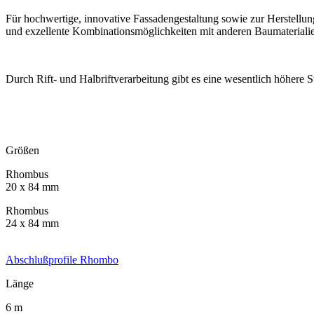
Für hochwertige, innovative Fassadengestaltung sowie zur Herstellu
und exzellente Kombinations­möglichkeiten mit anderen Baumaterialie
Durch Rift- und Halbriftverarbeitung gibt es eine wesentlich höhere S
Größen
Rhombus
20 x 84 mm
Rhombus
24 x 84 mm
Abschlußprofile Rhombo
Länge
6 m